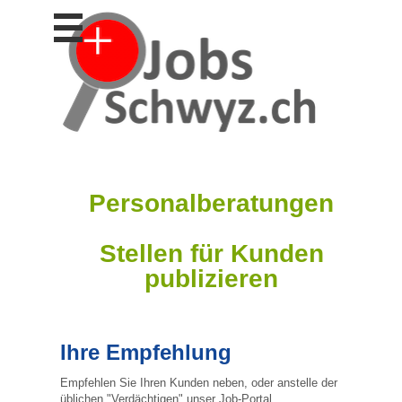
Stellen
finden
Stellen
inserieren
Personalberatungen
Personalberatungen
Tipp's
Personalberatungen
WERBUNG
publizieren
Stellen für Kunden
JOB-
App's
publizieren
Lehrstellen
finden
Lehrstellen
Ihre Empfehlung
gratis
inserieren
Empfehlen Sie Ihren Kunden neben, oder anstelle der
üblichen "Verdächtigen" unser Job-Portal.