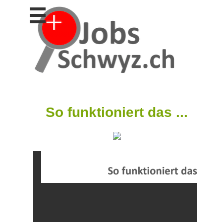
Stellen
finden
Stellen
inserieren
Personalberatungen
Personalberatungen
Tipp's
So funktioniert das ...
WERBUNG
publizieren
JOB-
App's
Lehrstellen
finden
Lehrstellen
gratis
inserieren