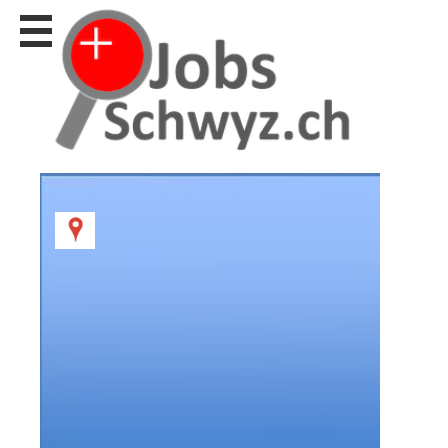
Stellen
finden
Stellen
inserieren
Personalberatungen
Personalberatungen
Tipp's
WERBUNG
publizieren
JOB-
App's
Lehrstellen
finden
Lehrstellen