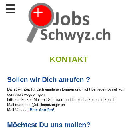
Stellen
finden
Stellen
inserieren
Personalberatungen
Personalberatungen
Tipp's
KONTAKT
WERBUNG
publizieren
Sollen wir Dich anrufen ?
JOB-
App's
Damit wir Zeit für Dich einplanen können und nicht bei jedem Anruf von
der Arbeit wegspringen,
Lehrstellen
bitte ein kurzes Mail mit Stichwort und Erreichbarkeit schicken. E-
finden
Mail:marketing@stellenanzeiger.ch
Mail-Vorlage:
Bitte Anrufen!
Lehrstellen
gratis
inserieren
Möchtest Du uns mailen?