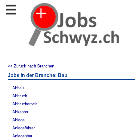
Stellen
finden
Stellen
inserieren
Personalberatungen
Personalberatungen
Tipp's
<< Zurück nach Branchen
WERBUNG
Jobs in der Branche: Bau
publizieren
JOB-
Abbau
App's
Abbruch
Lehrstellen
Abbrucharbeit
finden
Abkanter
Lehrstellen
Ablage
gratis
inserieren
Anlageführer
Anlagenbau