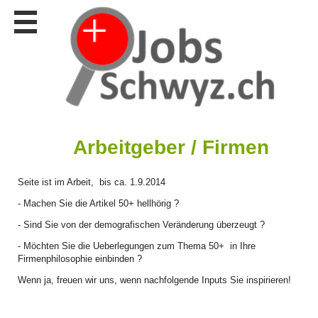
Stellen
finden
Stellen
inserieren
Personalberatungen
Personalberatungen
Tipp's
Arbeitgeber / Firmen
WERBUNG
publizieren
Seite ist im Arbeit, bis ca. 1.9.2014
JOB-
- Machen Sie die Artikel 50+ hellhörig ?
App's
- Sind Sie von der demografischen Veränderung überzeugt ?
Lehrstellen
- Möchten Sie die Ueberlegungen zum Thema 50+ in Ihre
finden
Firmenphilosophie einbinden ?
Lehrstellen
Wenn ja, freuen wir uns, wenn nachfolgende Inputs Sie inspirieren!
gratis
inserieren