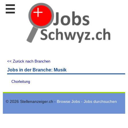
Stellen
finden
Stellen
inserieren
Personalberatungen
Personalberatungen
Tipp's
<< Zurück nach Branchen
WERBUNG
Jobs in der Branche: Musik
publizieren
JOB-
Chorleitung
App's
Lehrstellen
finden
© 2026 Stellenanzeiger.ch -
Browse Jobs - Jobs durchsuchen
Lehrstellen
gratis
inserieren