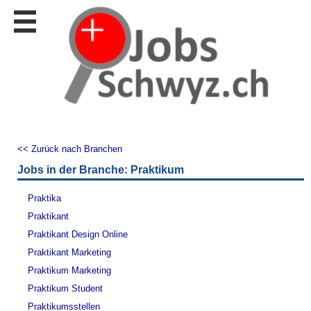
Stellen
finden
Stellen
inserieren
Personalberatungen
Personalberatungen
Tipp's
<< Zurück nach Branchen
WERBUNG
Jobs in der Branche: Praktikum
publizieren
JOB-
Praktika
App's
Praktikant
Lehrstellen
Praktikant Design Online
finden
Praktikant Marketing
Lehrstellen
Praktikum Marketing
gratis
inserieren
Praktikum Student
Praktikumsstellen