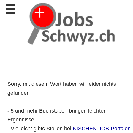
Stellen
finden
Stellen
inserieren
Personalberatungen
Personalberatungen
Tipp's
WERBUNG
publizieren
Sorry, mit diesem Wort haben wir leider nichts
JOB-
App's
gefunden
Lehrstellen
finden
- 5 und mehr Buchstaben bringen leichter
Lehrstellen
gratis
Ergebnisse
inserieren
- Vielleicht gibts Stellen bei
NISCHEN-JOB-Portalen